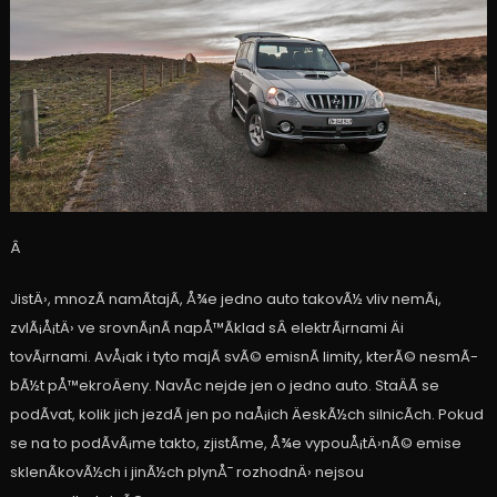
Â
JistÄ›, mnozÃ­ namÃ­tajÃ­, Å¾e jedno auto takovÃ½ vliv nemÃ¡,
zvlÃ¡Å¡tÄ› ve srovnÃ¡nÃ­ napÅ™Ã­klad sÂ elektrÃ¡rnami Äi
tovÃ¡rnami. AvÅ¡ak i tyto majÃ­ svÃ© emisnÃ­ limity, kterÃ© nesmÃ­
bÃ½t pÅ™ekroÄeny. NavÃ­c nejde jen o jedno auto. StaÄÃ­ se
podÃ­vat, kolik jich jezdÃ­ jen po naÅ¡ich ÄeskÃ½ch silnicÃ­ch. Pokud
se na to podÃ­vÃ¡me takto, zjistÃ­me, Å¾e vypouÅ¡tÄ›nÃ© emise
sklenÃ­kovÃ½ch i jinÃ½ch plynÅ¯ rozhodnÄ› nejsou