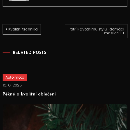
Navigace
Kvalitní technika
Patří k životnímu stylu i domácí
mazlíčci?
pro
RELATED POSTS
příspěvek
Auto moto
16. 6. 2025
Pěkné a kvalitní oblečení