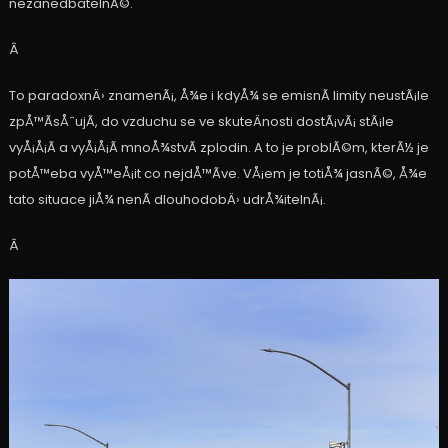
nezanedbatelnÃ©.
Â
To paradoxnÄ› znamenÃ¡, Å¾e i kdyÅ¾ se emisnÃ­ limity neustÃ¡le
zpÅ™Ã­sÅˆujÃ­, do vzduchu se ve skuteÄnosti dostÃ¡vÃ¡ stÃ¡le
vyÅ¡Å¡Ã­ a vyÅ¡Å¡Ã­ mnoÅ¾stvÃ­ zplodin. A to je problÃ©m, kterÃ½ je
potÅ™eba vyÅ™eÅ¡it co nejdÅ™Ã­ve. VÅ¡em je totiÅ¾ jasnÃ©, Å¾e
tato situace jiÅ¾ nenÃ­ dlouhodobÄ› udrÅ¾itelnÃ¡.
Â