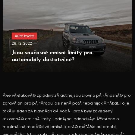
Auto moto
28. 12. 2022
Jsou současné emisní limity pro
automobily dostatečné?
Å½e vÃ½fukovÃ© zplodiny zÂ aut nejsou zrovna pÅ™Ã­nosnÃ© pro
zdravÃ­ ani pro pÅ™Ã­rodu, asi nenÃ­ potÅ™eba nijak Å™Ã­kat. To je
takÃ© jeden zÂ hlavnÃ­ch dÅ¯vodÅ¯, proÄ byly zavedeny
takzvanÃ© emisnÃ­ limity. JednÃ¡ se jednoduÅ¡e Å™eÄeno o
maximÃ¡lnÃ­ mnoÅ¾stvÃ­ emisÃ­, kterÃ© mÅ¯Å¾e automobil
vypouÅ¡tÄ›t. A ty se ruku vÂ ruce se zdokonalovÃ¡nÃ­m motorÅ¯