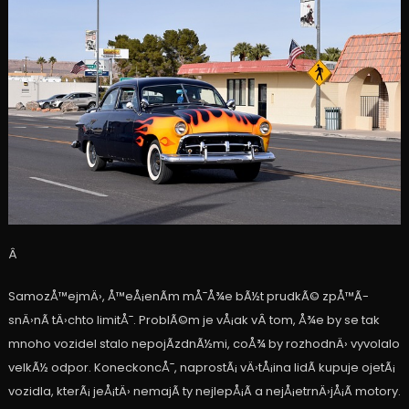
Â
SamozÅ™ejmÄ›, Å™eÅ¡enÃ­m mÅ¯Å¾e bÃ½t prudkÃ© zpÅ™Ã­
snÄ›nÃ­ tÄ›chto limitÅ¯. ProblÃ©m je vÅ¡ak vÂ tom, Å¾e by se tak
mnoho vozidel stalo nepojÃ­zdnÃ½mi, coÅ¾ by rozhodnÄ› vyvolalo
velkÃ½ odpor. KoneckoncÅ¯, naprostÃ¡ vÄ›tÅ¡ina lidÃ­ kupuje ojetÃ¡
vozidla, kterÃ¡ jeÅ¡tÄ› nemajÃ­ ty nejlepÅ¡Ã­ a nejÅ¡etrnÄ›jÅ¡Ã­ motory.