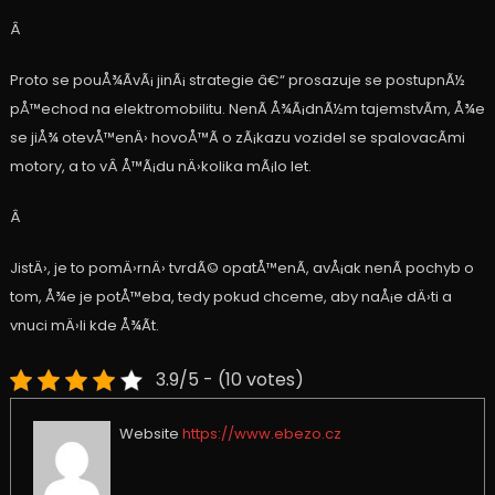
Â
Proto se pouÅ¾Ã­vÃ¡ jinÃ¡ strategie â€“ prosazuje se postupnÃ½
pÅ™echod na elektromobilitu. NenÃ­ Å¾Ã¡dnÃ½m tajemstvÃ­m, Å¾e
se jiÅ¾ otevÅ™enÄ› hovoÅ™Ã­ o zÃ¡kazu vozidel se spalovacÃ­mi
motory, a to vÂ Å™Ã¡du nÄ›kolika mÃ¡lo let.
Â
JistÄ›, je to pomÄ›rnÄ› tvrdÃ© opatÅ™enÃ­, avÅ¡ak nenÃ­ pochyb o
tom, Å¾e je potÅ™eba, tedy pokud chceme, aby naÅ¡e dÄ›ti a
vnuci mÄ›li kde Å¾Ã­t.
3.9/5 - (10 votes)
Website
https://www.ebezo.cz