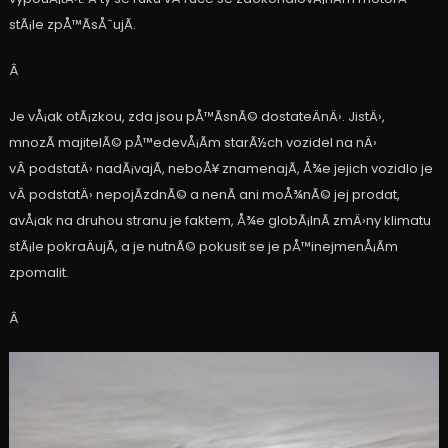
stÃ¡le zpÅ™Ã­sÅˆujÃ­.
Â
Je vÅ¡ak otÃ¡zkou, zda jsou pÅ™Ã­snÃ© dostateÄnÄ›. JistÄ›,
mnozÃ­ majitelÃ© pÅ™edevÅ¡Ã­m starÃ½ch vozidel na nÄ›
vÂ podstatÄ› nadÃ¡vajÃ­, neboÅ¥ znamenajÃ­, Å¾e jejich vozidlo je
vÂ podstatÄ› nepojÃ­zdnÃ© a nenÃ­ ani moÅ¾nÃ© jej prodat,
avÅ¡ak na druhou stranu je faktem, Å¾e globÃ¡lnÃ­ zmÄ›ny klimatu
stÃ¡le pokraÄujÃ­, a je nutnÃ© pokusit se je pÅ™inejmenÅ¡Ã­m
zpomalit.
Â