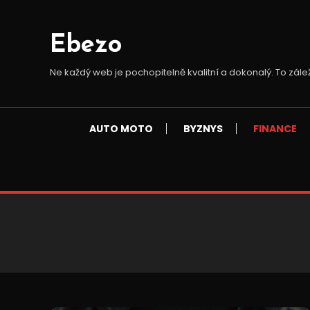
Skip
To
Ebezo
Content
Ne každý web je pochopitelně kvalitní a dokonalý. To zále
AUTO MOTO
BYZNYS
FINANCE