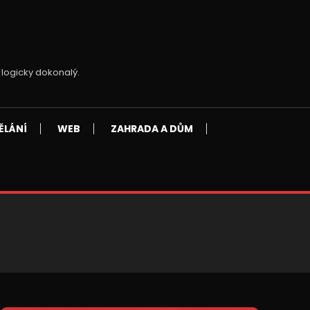
 logicky dokonalý.
ĚLÁNÍ
WEB
ZAHRADA A DŮM