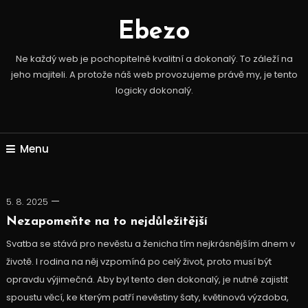
Skip
To
Ebezo
Content
Ne každý web je pochopitelně kvalitní a dokonalý. To záleží na
jeho majiteli. A protože náš web provozujeme právě my, je tento
logicky dokonalý.
Menu
5. 8. 2025
Nezapomeňte na to nejdůležitější
Svatba se stává pro nevěstu a ženicha tím nejkrásnějším dnem v
životě. I rodina na něj vzpomíná po celý život, proto musí být
opravdu výjimečná. Aby byl tento den dokonalý, je nutné zajistit
spoustu věcí, ke kterým patří nevěstiny šaty, květinová výzdoba,