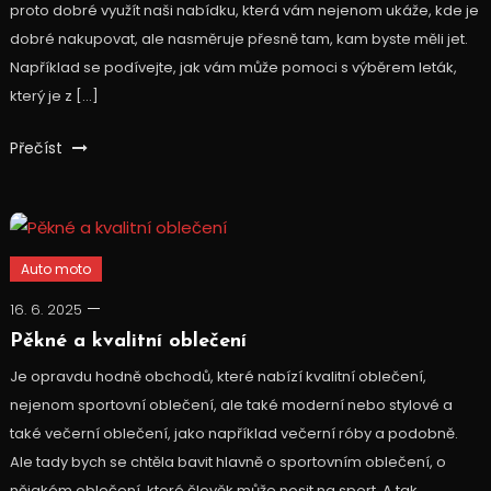
proto dobré využít naši nabídku, která vám nejenom ukáže, kde je
dobré nakupovat, ale nasměruje přesně tam, kam byste měli jet.
Například se podívejte, jak vám může pomoci s výběrem leták,
který je z […]
Přečíst
Auto moto
16. 6. 2025
Pěkné a kvalitní oblečení
Je opravdu hodně obchodů, které nabízí kvalitní oblečení,
nejenom sportovní oblečení, ale také moderní nebo stylové a
také večerní oblečení, jako například večerní róby a podobně.
Ale tady bych se chtěla bavit hlavně o sportovním oblečení, o
nějakém oblečení, které člověk může nosit na sport. A tak