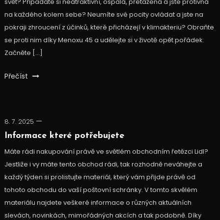
svět? Připadáte si neatraktivní, ospalá, přetažená a jste protivná
na každého kolem sebe? Neumíte své pocity ovládat a jste na
pokraji zhroucení z účinků, které přicházejí v klimakteriu? Obraňte
se proti nim díky Menoxu 45 a udělejte si v životě opět pořádek.
Začněte […]
Přečíst
8. 7. 2025
Informace které potřebujete
Máte rádi nakupování právě ve světlém obchodním řetězci Lidl?
Jestliže i vy máte tento obchod rádi, tak rozhodně neváhejte a
každý týden si prolistujte materiál, který vám přijde právě od
tohoto obchodu do vaší poštovní schránky. V tomto skvělém
materiálu najdete veškeré informace o různých aktuálních
slevách, novinkách, mimořádných akcích a tak podobně. Díky