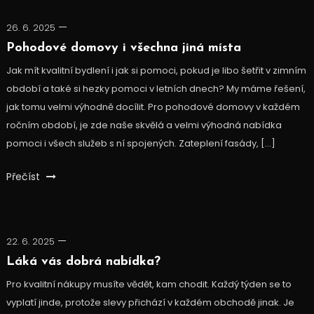
26. 6. 2025
Pohodové domovy i všechna jiná místa
Jak mít kvalitní bydlení i jak si pomoci, pokud je libo šetřit v zimním
období a také si hezky pomoci v letních dnech? My máme řešení,
jak tomu velmi výhodně docílit. Pro pohodové domovy v každém
ročním období, je zde naše skvělá a velmi výhodná nabídka
pomoci i všech služeb s ní spojených. Zateplení fasády, […]
Přečíst
22. 6. 2025
Láká vás dobrá nabídka?
Pro kvalitní nákupy musíte vědět, kam chodit. Každý týden se to
vyplatí jinde, protože slevy přichází v každém obchodě jinak. Je