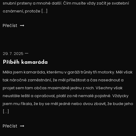
snubní prsteny a mnohé další. Čím musíte vždy začít je svatební
oznámení, protože […]
Přečíst
29. 7. 2025
Příběh kamaráda
Měla jsem kamaráda, kterému v garáži trůnily tři motorky. Měl však
tak náročné zaměstnání, že měl příležitost a čas nasednout a
projet sem tam občas maximálně jednu z nich. Všechny však
neustále leštil a oprašoval, platil za ně nemalé pojistné. Vždycky
jsem mu říkala, že by se měl jedné nebo dvou zbavit, že bude jeho
[…]
Přečíst