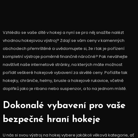
Vzhlédlo se vaše dítě v hokeji a nyní se pro něj snažíte nalézt
vhodnou hokejovou výstroj? Zdají se vám ceny v kamenných
obchodech přemrštěné a uvědomujete si, že i tak je pořízení
kompletní výstroje poměrně finančně náročné? Pak neváhejte
navštívit naše internetové stránky, na kterých máte možnost
pořídit veškeré hokejové vybavení za skvělé ceny. Pořídíte tak
hokejky, chrániče, helmy, brusle a
hokejové rukavice
, včetně
doplňků jako je ribano nebo suspenzor, a to na jednom místě.
Dokonalé vybavení pro vaše
bezpečné hraní hokeje
U nás si svou výstroj na hokej vybere jakákoli věková kategorie, ať