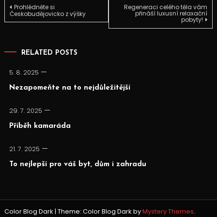
Navigace
Prohlédněte si
Regeneraci celého těla vám
přináší luxusní relaxační
Českobudějovicko z výšky
pobyty!
pro
příspěvek
RELATED POSTS
5. 8. 2025
Nezapomeňte na to nejdůležitější
29. 7. 2025
Příběh kamaráda
21. 7. 2025
To nejlepší pro váš byt, dům i zahradu
Color Blog Dark
|
Theme: Color Blog Dark by
Mystery Themes
.