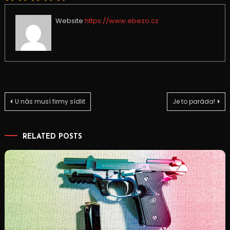
Website
https://www.ebezo.cz
Navigace
U nás musí firmy sídlit
Je to paráda!
pro
RELATED POSTS
příspěvek