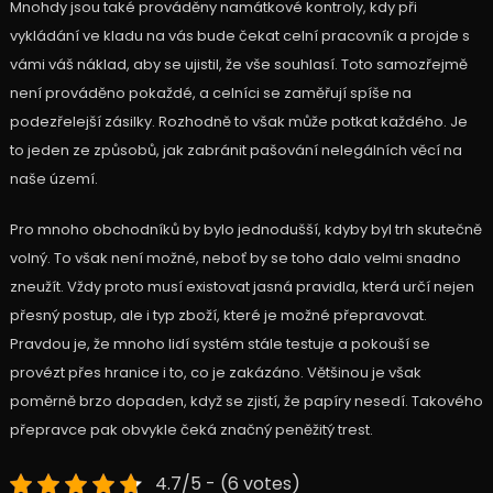
Mnohdy jsou také prováděny namátkové kontroly, kdy při
vykládání ve kladu na vás bude čekat celní pracovník a projde s
vámi váš náklad, aby se ujistil, že vše souhlasí. Toto samozřejmě
není prováděno pokaždé, a celníci se zaměřují spíše na
podezřelejší zásilky. Rozhodně to však může potkat každého. Je
to jeden ze způsobů, jak zabránit pašování nelegálních věcí na
naše území.
Pro mnoho obchodníků by bylo jednodušší, kdyby byl trh skutečně
volný. To však není možné, neboť by se toho dalo velmi snadno
zneužít. Vždy proto musí existovat jasná pravidla, která určí nejen
přesný postup, ale i typ zboží, které je možné přepravovat.
Pravdou je, že mnoho lidí systém stále testuje a pokouší se
provézt přes hranice i to, co je zakázáno. Většinou je však
poměrně brzo dopaden, když se zjistí, že papíry nesedí. Takového
přepravce pak obvykle čeká značný peněžitý trest.
4.7/5 - (6 votes)