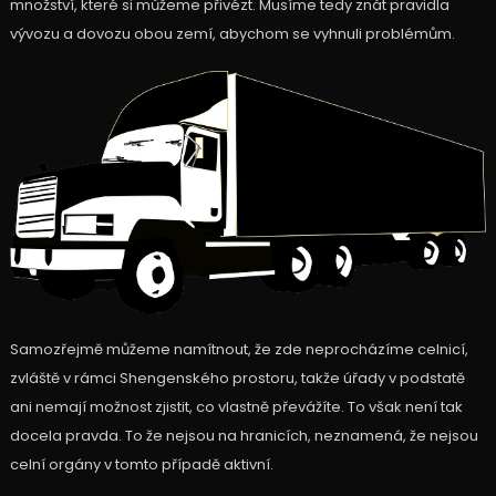
množství, které si můžeme přivézt. Musíme tedy znát pravidla
vývozu a dovozu obou zemí, abychom se vyhnuli problémům.
Samozřejmě můžeme namítnout, že zde neprocházíme celnicí,
zvláště v rámci Shengenského prostoru, takže úřady v podstatě
ani nemají možnost zjistit, co vlastně převážíte. To však není tak
docela pravda. To že nejsou na hranicích, neznamená, že nejsou
celní orgány v tomto případě aktivní.