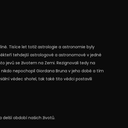
íně. Tisíce let totiž astrologie a astronomie byly
někteří tehdejší astrologové a astronomové v jedné
hto jevů se životem na Zemi. Rezignovali tedy na
o nikdo nepochopil Giordana Bruna v jeho době a tím
iální vědec shořel, tak také tito vědci postavili
a delší období našich životů.