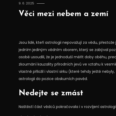
9. 6. 2025
Věci mezi nebem a zemí
Jsou lidé, kteří astrologii nepovažují za vědu, přestože
jedním jediným vědním oborem, který se zabýval pozor
osobě usoudili, že je jednoduší měřit doby oběhu, pre
zkoumání kauzality přírodních jevů ve vztahu k vesmí
vlastně přiložil i vlastní sirku (které tehdy ještě nebyl
astrologii do pozice obskurních pavěd.
Nedejte se zmást
Naštěstí část vědců pokračovala i v rozvíjení astrolog