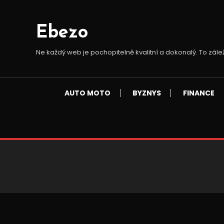
Skip
To
Ebezo
Content
Ne každý web je pochopitelně kvalitní a dokonalý. To zále
AUTO MOTO
BYZNYS
FINANCE