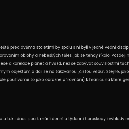
 ještě před dvěma stoletími by spolu s ní byli v jedné vědní discipl
ováním oblohy a nebeských těles, jak se tehdy říkalo. Později 
cese a korelace planet a hvězd, než se zabývat souvislostmi těc
rným objektům a dali se na takzvanou „čistou vědu“. Stejně, jak
y, ale používáme to jako obrazné přirovnání) k hranici, na které gen
ie a tak i dnes jsou k mání denní a
týdenní horoskopy
i výhledy n