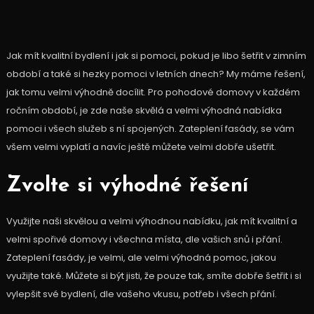
Jak mít kvalitní bydlení i jak si pomoci, pokud je libo šetřit v zimním
období a také si hezky pomoci v letních dnech? My máme řešení,
jak tomu velmi výhodně docílit. Pro pohodové domovy v každém
ročním období, je zde naše skvělá a velmi výhodná nabídka
pomoci i všech služeb s ní spojených.
Zateplení fasády
, se vám
všem velmi vyplatí a navíc ještě můžete velmi dobře ušetřit.
Zvolte si výhodné řešení
Využijte naši skvělou a velmi výhodnou nabídku, jak mít kvalitní a
velmi spořivé domovy i všechna místa, dle vašich snů i přání.
Zateplení fasády, je velmi, ale velmi výhodná pomoc, jakou
využijte také. Můžete si být jisti, že pouze tak, smíte dobře šetřit i si
vylepšit své bydlení, dle vašeho vkusu, potřeb i všech přání.