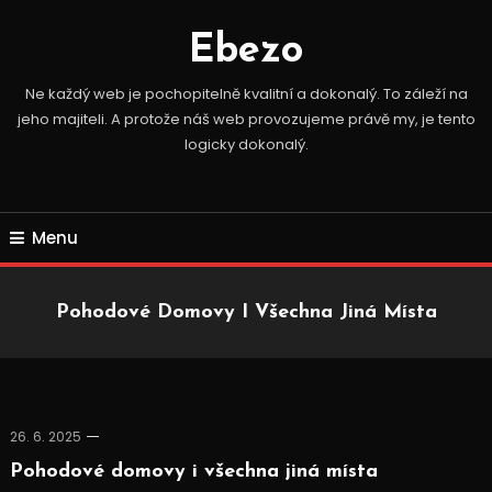
Skip
To
Ebezo
Content
Ne každý web je pochopitelně kvalitní a dokonalý. To záleží na
jeho majiteli. A protože náš web provozujeme právě my, je tento
logicky dokonalý.
Menu
Pohodové Domovy I Všechna Jiná Místa
26. 6. 2025
Pohodové domovy i všechna jiná místa