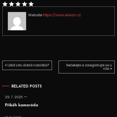
Website
https://www.ebezo.cz
Navigace
Láká vás dobrá nabídka?
Nečekejte a zaregistrujte se u
nás
pro
RELATED POSTS
příspěvek
29. 7. 2025
Příběh kamaráda