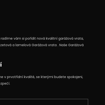
adíme vám si pořídit nová kvalitní garážová vrata,
zetová a lamelová Garážová vrata . Naše Garážová
í
me v prvotřídní kvalitě, se kterými budete spokojeni,
ezpečí.