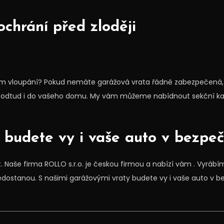
chrání před zloději
vám vloupání? Pokud nemáte
garážová vrata
řádně zabezpečená, r
 a odtud i do vašeho domu. My vám můžeme nabídnout sekční ka
 budete vy i vaše auto v bezpeč
at. Naše firma ROLLO s.r.o. je českou firmou a nabízí vám . Vyrábí
 nedostanou. S našimi garážovými vraty budete vy i vaše auto v b