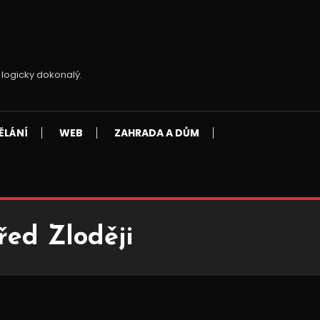
 logicky dokonalý.
ĚLÁNÍ
WEB
ZAHRADA A DŮM
ed Zloději