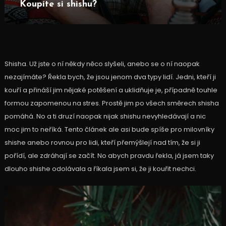
Koupíte si shishu?
Shisha. U
ž jste o ní někdy něco slyšeli, anebo se o ní naopak
nezajímáte? Řekla bych, že jsou jenom dva typy lidí. Jedni, kteří ji
kouří a přináší jim nějaké potěšení a uklidňuje je, případně touhle
formou zapomenou na stres. Prostě jim po všech směrech shisha
pomáhá. No a ti druzí naopak nijak shishu nevyhledávají a nic
moc jim to neříká. Tento článek ale asi bude spíše pro milovníky
shishe anebo rovnou pro lidi, kteří přemýšlejí nad tím, že si ji
pořídí, ale zdráhají se začít. No abych pravdu řekla, já jsem taky
dlouho shishe odolávala a říkala jsem si, že ji kouřit nechci.