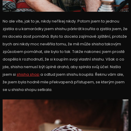
No ale víte, jak to je, nikdy neříkej nikdy. Potom jsem to jednou
zjistila a u kamarádky jsem shishu párkrát kouřila a zjistila jsem, že
mi docela dost pomáhá. Bylo to docela zajímavé zjištění, protože
bych ani nikdy moc nevěřila tomu, že mě může shisha takovým
způsobem pomáhat, ale bylo to tak. Takže nakonec jsem prostě
dospěla k rozhodnutí, že si koupím svoji vlastní shishu. Však o co
jde, shisha nemusí být úplně drahá, aby splnila svůj účel. Našla
jsem si
shisha shop
a odtud jsem shishu koupila. Řeknu vám ale,
že jsem byla hodně mile překvapená přístupem, se kterým jsem
se u shisha shopu setkala.