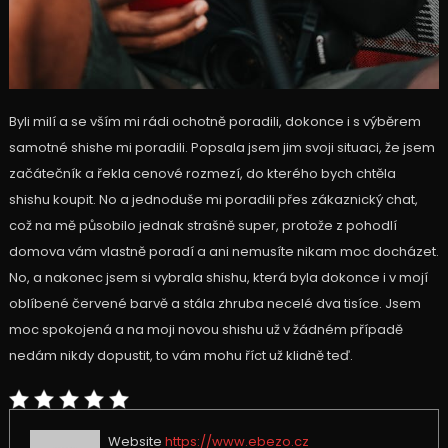
Byli milí a se vším mi rádi ochotně poradili, dokonce i s výběrem
samotné shishe mi poradili. Popsala jsem jim svoji situaci, že jsem
začátečník a řekla cenové rozmezí, do kterého bych chtěla
shishu koupit. No a jednoduše mi poradili přes zákaznický chat,
což na mě působilo jednak strašně super, protože z pohodlí
domova vám vlastně poradí a ani nemusíte nikam moc docházet.
No, a nakonec jsem si vybrala shishu, která byla dokonce i v mojí
oblíbené červené barvě a stála zhruba necelé dva tisíce. Jsem
moc spokojená a na moji novou shishu už v žádném případě
nedám nikdy dopustit, to vám mohu říct už klidně teď.
Website
https://www.ebezo.cz