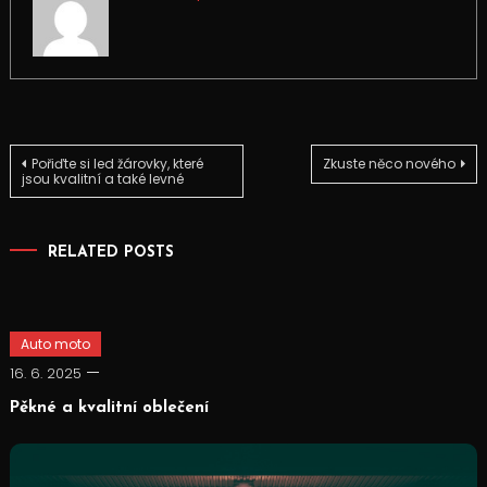
Navigace
Pořiďte si led žárovky, které
Zkuste něco nového
jsou kvalitní a také levné
pro
RELATED POSTS
příspěvek
Auto moto
16. 6. 2025
Pěkné a kvalitní oblečení