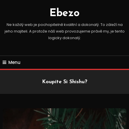
Skip
To
Ebezo
Content
Ne každý web je pochopitelně kvalitní a dokonalý. To záleží na
jeho majiteli. A protože náš web provozujeme právě my, je tento
logicky dokonalý.
Menu
Koupíte Si Shishu?